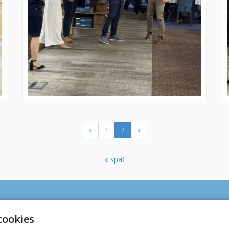
(current)
«
1
2
»
« späť
Kontakt
Užitočné linky
cookies
www.kongres-studio.sk
Ochrana osobných údajov