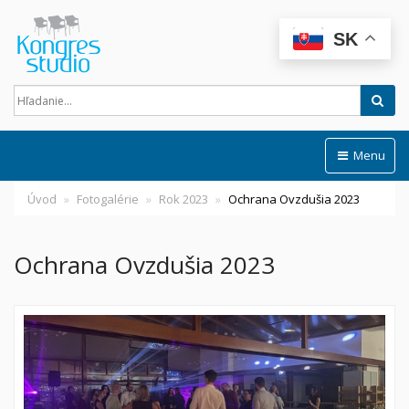
SK
Hľad
Menu
Úvod
Fotogalérie
Rok 2023
Ochrana Ovzdušia 2023
Ochrana Ovzdušia 2023