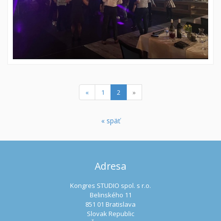
(current)
«
1
2
»
« späť
Adresa
Kongres STUDIO spol. s r.o.
Belinského 11
851 01 Bratislava
Slovak Republic