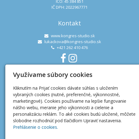
IČO: 45 384 851
IČ DPH: 2022967771
Kontakt
www.kongres-studio.sk
lukackova@kongres-studio.sk
+421 262 410 476
Využívame súbory cookies
Užitočné linky
Kliknutím na Prijať cookies dávate súhlas s uložením
Ochrana osobných údajov
vybraných cookies (nutné, preferenčné, výkonnostné,
Mapa webu
marketingové). Cookies používame na lepšie fungovanie
nášho webu, meranie jeho výkonnosti a cielenie a
personalizáciu reklám. To aké cookies budú uložené, môžete
slobodne rozhodnúť pod tlačidlom Upraviť nastavenia.
Prehlásenie o cookies.