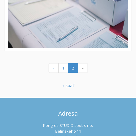
(current)
«
1
2
»
« späť
Adresa
Kongres STUDIO spol. s r.o.
Belinského 11