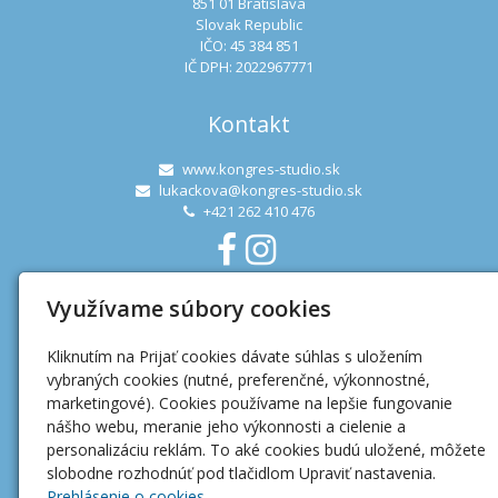
851 01 Bratislava
Slovak Republic
IČO: 45 384 851
IČ DPH: 2022967771
Kontakt
www.kongres-studio.sk
lukackova@kongres-studio.sk
+421 262 410 476
Využívame súbory cookies
Užitočné linky
Kliknutím na Prijať cookies dávate súhlas s uložením
Ochrana osobných údajov
vybraných cookies (nutné, preferenčné, výkonnostné,
Mapa webu
marketingové). Cookies používame na lepšie fungovanie
nášho webu, meranie jeho výkonnosti a cielenie a
personalizáciu reklám. To aké cookies budú uložené, môžete
slobodne rozhodnúť pod tlačidlom Upraviť nastavenia.
Prehlásenie o cookies.