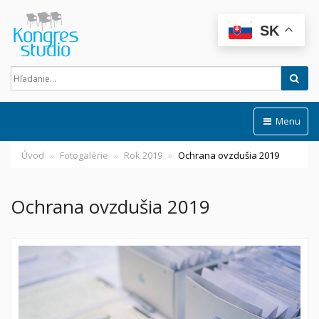
SK
Hľad
Menu
Úvod
Fotogalérie
Rok 2019
Ochrana ovzdušia 2019
Ochrana ovzdušia 2019