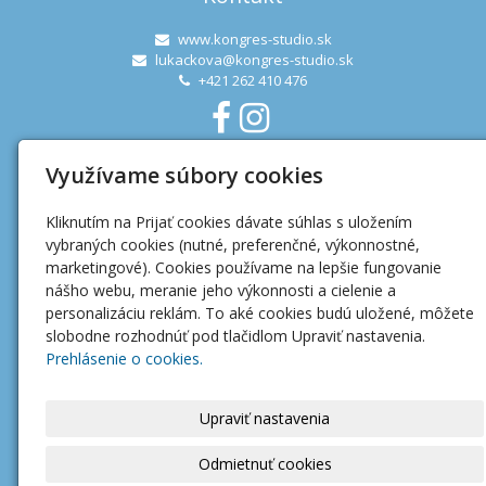
www.kongres-studio.sk
lukackova@kongres-studio.sk
+421 262 410 476
Využívame súbory cookies
Užitočné linky
Kliknutím na Prijať cookies dávate súhlas s uložením
Ochrana osobných údajov
vybraných cookies (nutné, preferenčné, výkonnostné,
Mapa webu
marketingové). Cookies používame na lepšie fungovanie
nášho webu, meranie jeho výkonnosti a cielenie a
personalizáciu reklám. To aké cookies budú uložené, môžete
slobodne rozhodnúť pod tlačidlom Upraviť nastavenia.
Prehlásenie o cookies.
Upraviť nastavenia
Odmietnuť cookies