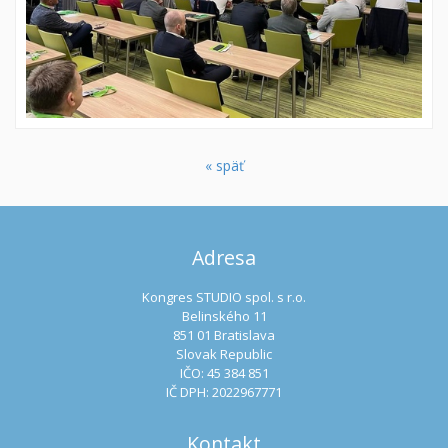
« späť
Adresa
Kongres STUDIO spol. s r.o.
Belinského 11
851 01 Bratislava
Slovak Republic
IČO: 45 384 851
IČ DPH: 2022967771
Kontakt