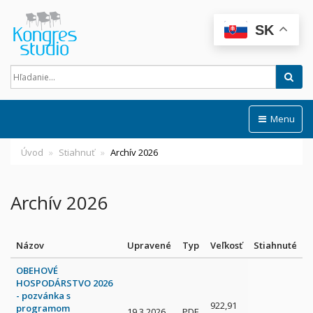
SK
Hľad
Menu
Úvod
Stiahnuť
Archív 2026
Archív 2026
Názov
Upravené
Typ
Veľkosť
Stiahnuté
OBEHOVÉ
HOSPODÁRSTVO 2026
- pozvánka s
922,91
programom
19.3.2026
PDF