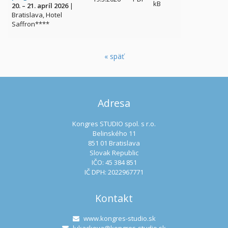
kB
20. – 21. apríl 2026
|
Bratislava, Hotel
Saffron****
« späť
Adresa
Kongres STUDIO spol. s r.o.
Belinského 11
851 01 Bratislava
Slovak Republic
IČO: 45 384 851
IČ DPH: 2022967771
Kontakt
www.kongres-studio.sk