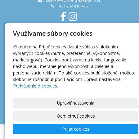
lukackova@kongres-studio.sk
+421 262 410 476
Využívame súbory cookies
Užitočné linky
Kliknutím na Prijať cookies dávate súhlas s uložením
Ochrana osobných údajov
vybraných cookies (nutné, preferenčné, výkonnostné,
Mapa webu
marketingové). Cookies používame na lepšie fungovanie
nášho webu, meranie jeho výkonnosti a cielenie a
personalizáciu reklám. To aké cookies budú uložené, môžete
slobodne rozhodnúť pod tlačidlom Upraviť nastavenia.
Prehlásenie o cookies.
Upraviť nastavenia
Odmietnuť cookies
Prijať cookies
© 2025
Kongres STUDIO spol. s r.o.
|
Nastavenie cookies