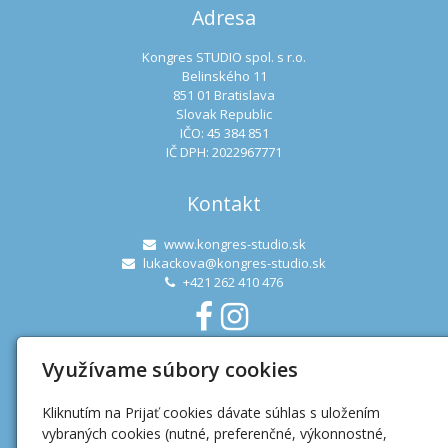
Adresa
Kongres STUDIO spol. s r.o.
Belinského 11
851 01 Bratislava
Slovak Republic
IČO: 45 384 851
IČ DPH: 2022967771
Kontakt
www.kongres-studio.sk
lukackova@kongres-studio.sk
+421 262 410 476
Využívame súbory cookies
Užitočné linky
Kliknutím na Prijať cookies dávate súhlas s uložením
Ochrana osobných údajov
vybraných cookies (nutné, preferenčné, výkonnostné,
Mapa webu