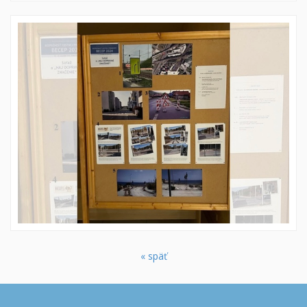
« späť