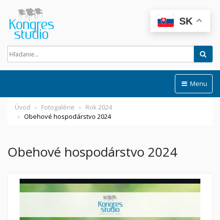
SK
Hľad
Menu
Úvod
Fotogalérie
Rok 2024
Obehové hospodárstvo 2024
Obehové hospodárstvo 2024