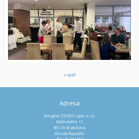
« späť
Adresa
Kongres STUDIO spol. s r.o.
Belinského 11
851 01 Bratislava
Slovak Republic