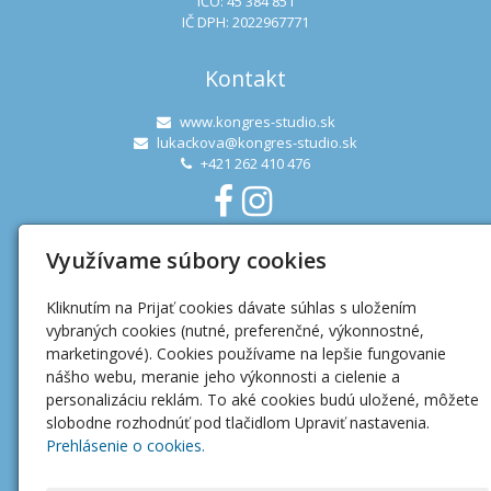
IČO: 45 384 851
IČ DPH: 2022967771
Kontakt
www.kongres-studio.sk
lukackova@kongres-studio.sk
+421 262 410 476
Využívame súbory cookies
Užitočné linky
Kliknutím na Prijať cookies dávate súhlas s uložením
Ochrana osobných údajov
vybraných cookies (nutné, preferenčné, výkonnostné,
Mapa webu
marketingové). Cookies používame na lepšie fungovanie
nášho webu, meranie jeho výkonnosti a cielenie a
personalizáciu reklám. To aké cookies budú uložené, môžete
slobodne rozhodnúť pod tlačidlom Upraviť nastavenia.
Prehlásenie o cookies.