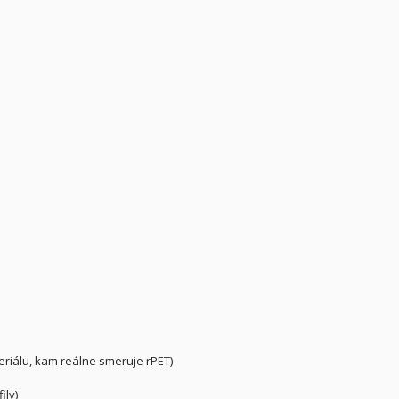
eriálu, kam reálne smeruje rPET)
ily)