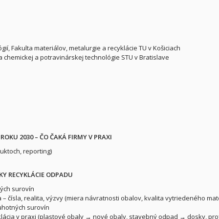
ií, Fakulta materiálov, metalurgie a recyklácie TU v Košiciach
a chemickej a potravinárskej technológie STU v Bratislave
OKU 2030 – ČO ČAKÁ FIRMY V PRAXI
uktoch, reporting)
IKY RECYKLÁCIE ODPADU
ckých surovín
čísla, realita, výzvy (miera návratnosti obalov, kvalita vytriedeného mat
ruhotných surovín
cia v praxi (plastové obaly → nové obaly, stavebný odpad → dosky, prof