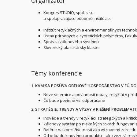
Organizátor
Kongres STUDIO, spol. s r.o.
a spolupracujúce odborné inštitúcie:
Inštitút recyklačných a environmentálnych technológ
Ústav prírodných a syntetických polymérov, Fakult
Správca zálohového systému
Slovenský plastikársky klaster
Témy konferencie
1. KAM SA POSÚVA OBEHOVÉ HOSPODÁRSTVO V EÚ DO R
Nové smernice a povinnosti (obaly, recyklát v prod
Čo bude povinné vs. odporúčané
2. STRATÉGIE, TRENDY A VÝZVY V RIEŠENÍ PROBLEMAT
Inovácie a trendy v recyklácii strategických a kriti
Zálohový systém po niekoľkých rokoch fungovania – 
Batérie na konci životnosti ako významný zdroj d
Od odpadu k novému produktu – ako vyzerá recyklá