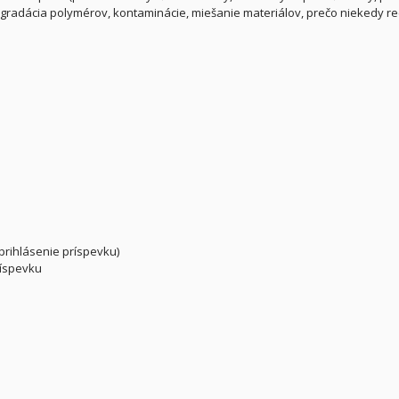
egradácia polymérov, kontaminácie, miešanie materiálov, prečo niekedy re
 prihlásenie príspevku)
ríspevku