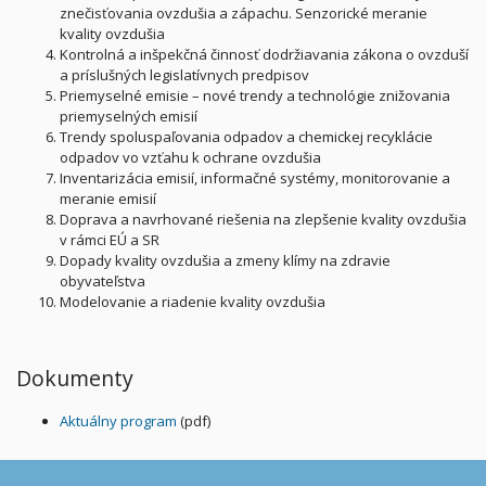
znečisťovania ovzdušia a zápachu. Senzorické meranie
kvality ovzdušia
Kontrolná a inšpekčná činnosť dodržiavania zákona o ovzduší
a príslušných legislatívnych predpisov
Priemyselné emisie – nové trendy a technológie znižovania
priemyselných emisií
Trendy spoluspaľovania odpadov a chemickej recyklácie
odpadov vo vzťahu k ochrane ovzdušia
Inventarizácia emisií, informačné systémy, monitorovanie a
meranie emisií
Doprava a navrhované riešenia na zlepšenie kvality ovzdušia
v rámci EÚ a SR
Dopady kvality ovzdušia a zmeny klímy na zdravie
obyvateľstva
Modelovanie a riadenie kvality ovzdušia
Dokumenty
Aktuálny program
(pdf)