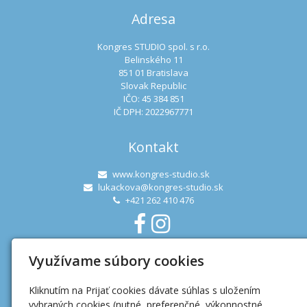
Adresa
Kongres STUDIO spol. s r.o.
Belinského 11
851 01 Bratislava
Slovak Republic
IČO: 45 384 851
IČ DPH: 2022967771
Kontakt
www.kongres-studio.sk
lukackova@kongres-studio.sk
+421 262 410 476
Využívame súbory cookies
Užitočné linky
Kliknutím na Prijať cookies dávate súhlas s uložením
Ochrana osobných údajov
vybraných cookies (nutné, preferenčné, výkonnostné,