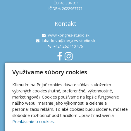
IČO: 45 384 851
IČ DPH: 2022967771
Kontakt
www.kongres-studio.sk
lukackova@kongres-studio.sk
+421 262 410 476
Využívame súbory cookies
Užitočné linky
Kliknutím na Prijať cookies dávate súhlas s uložením
Ochrana osobných údajov
vybraných cookies (nutné, preferenčné, výkonnostné,
Mapa webu
marketingové). Cookies používame na lepšie fungovanie
nášho webu, meranie jeho výkonnosti a cielenie a
personalizáciu reklám. To aké cookies budú uložené, môžete
slobodne rozhodnúť pod tlačidlom Upraviť nastavenia.
Prehlásenie o cookies.