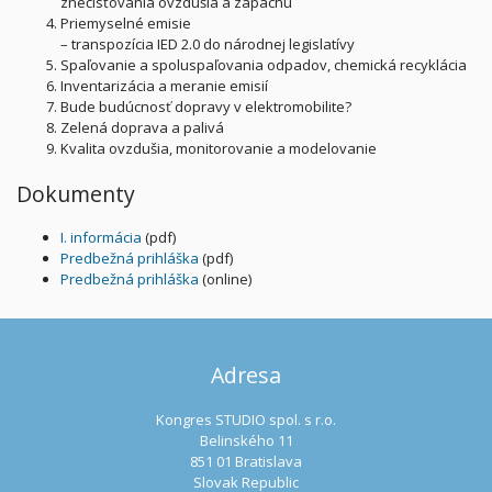
znečisťovania ovzdušia a zápachu
Priemyselné emisie
– transpozícia IED 2.0 do národnej legislatívy
Spaľovanie a spoluspaľovania odpadov, chemická recyklácia
Inventarizácia a meranie emisií
Bude budúcnosť dopravy v elektromobilite?
Zelená doprava a palivá
Kvalita ovzdušia, monitorovanie a modelovanie
Dokumenty
I. informácia
(pdf)
Predbežná prihláška
(pdf)
Predbežná prihláška
(online)
Adresa
Kongres STUDIO spol. s r.o.
Belinského 11
851 01 Bratislava
Slovak Republic