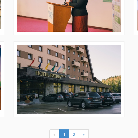
(current)
«
1
2
»